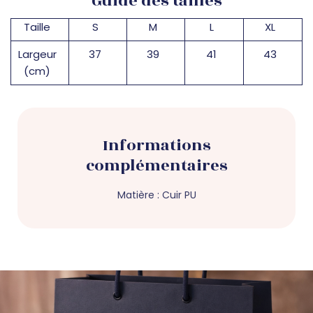
Guide des tailles
Taille
S
M
L
XL
Largeur
37
39
41
43
(cm)
Informations
complémentaires
Matière
Cuir PU